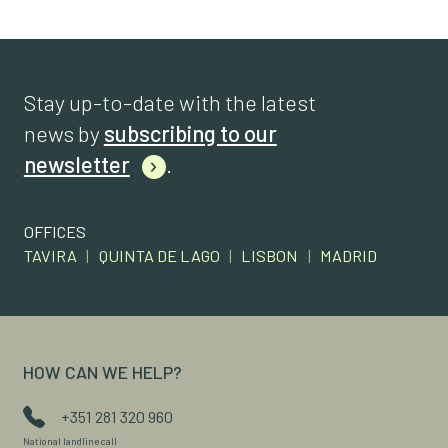
Stay up-to-date with the latest
news by
subscribing to our
newsletter
.
OFFICES
TAVIRA
|
QUINTA DE LAGO
|
LISBON
|
MADRID
HOW CAN WE HELP?
+351 281 320 960
National landline call