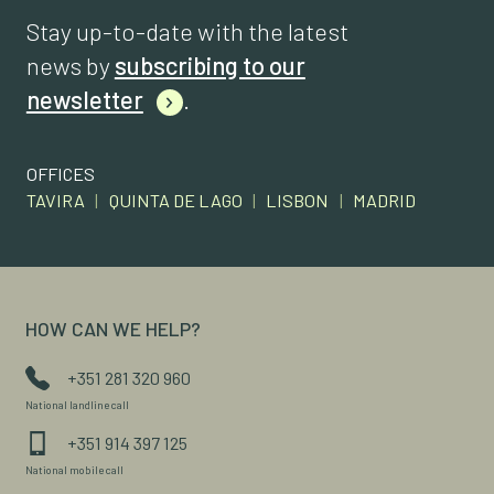
Stay up-to-date with the latest
news by
subscribing to our
newsletter
.
OFFICES
TAVIRA
|
QUINTA DE LAGO
|
LISBON
|
MADRID
HOW CAN WE HELP?
+351 281 320 960
National landline call
+351 914 397 125
National mobile call