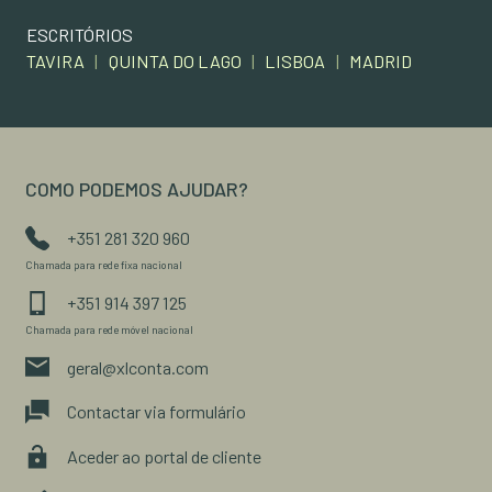
ESCRITÓRIOS
TAVIRA
|
QUINTA DO LAGO
|
LISBOA
|
MADRID
COMO PODEMOS AJUDAR?
+351 281 320 960
Chamada para rede fixa nacional
+351 914 397 125
Chamada para rede móvel nacional
geral@xlconta.com
Contactar via formulário
Aceder ao portal de cliente