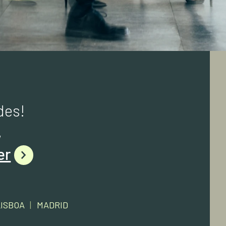
des!
,
er
LISBOA
|
MADRID