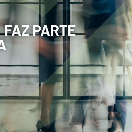
!
FAZ PARTE
A