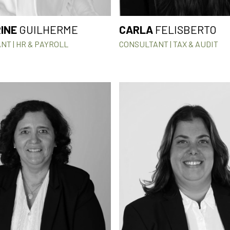
INE
GUILHERME
CARLA
FELISBERTO
NT | HR & PAYROLL
CONSULTANT | TAX & AUDIT