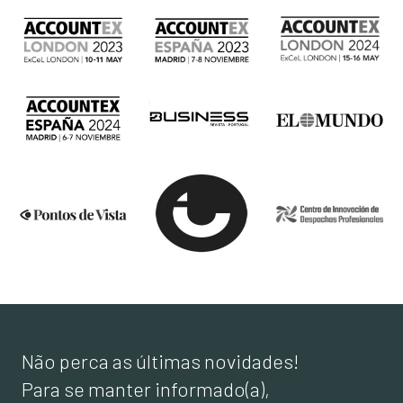
Não perca as últimas novidades!
Para se manter informado(a),