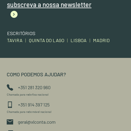
subscreva a nossa newsletter
ESCRITÓRIOS
TAVIRA
|
QUINTA DO LAGO
|
LISBOA
|
MADRID
COMO PODEMOS AJUDAR?
+351 281 320 960
Chamada para rede fixa nacional
+351 914 397 125
Chamada para rede móvel nacional
geral@xlconta.com