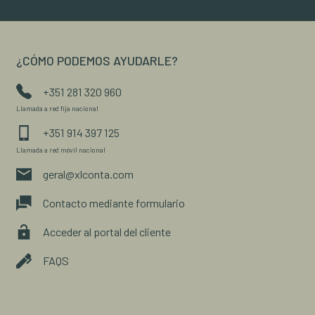
¿CÓMO PODEMOS AYUDARLE?
+351 281 320 960
Llamada a red fija nacional
+351 914 397 125
Llamada a red móvil nacional
geral@xlconta.com
Contacto mediante formulario
Acceder al portal del cliente
FAQS