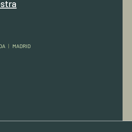
stra
OA
|
MADRID