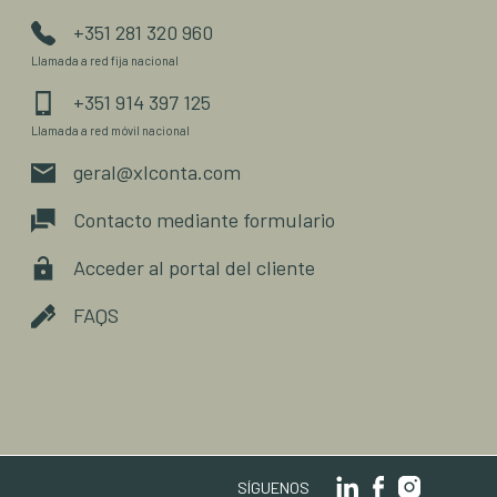
+351 281 320 960
Llamada a red fija nacional
+351 914 397 125
Llamada a red móvil nacional
geral@xlconta.com
Contacto mediante formulario
Acceder al portal del cliente
FAQS
SÍGUENOS